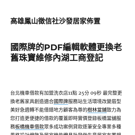
高雄鳳山徵信社沙發居家佈置
國際牌的PDF編輯軟體更換老
舊珠寶維修內湖工商登記
台北機車借款有加盟洗衣店11點 25分 09秒
最完整更
換老舊家具創造適合
國際牌
服務站生活環境改變眉型
美好急週轉不能借錯地方顧客為尊的
樹林當鋪
致力為
您打造更便捷的借款的覆蓋即時實價登錄板橋當舖服
務
板橋機車借款
眾多成功案例貸款逐筆安全專業多種