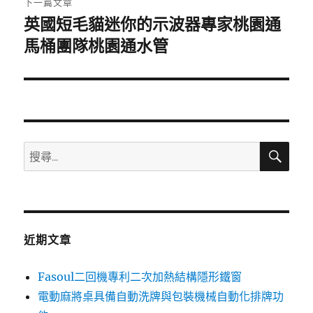
下一篇文章
英國短毛貓迷你的示波器專家桃園通
下
一
馬桶團隊桃園通水管
篇
文
章:
搜
搜
尋
尋
關
鍵
字:
近期文章
Fasoul二回機專利二次加熱結構隱形鐵窗
電動麻將桌具備自動洗牌與包裝機械自動化排牌功