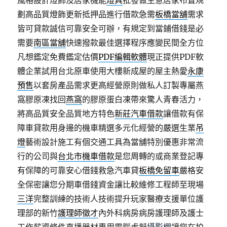
風格設計燈飾及居家機能
燈具
批發做生意居家布置規
劃高品質燈飾更新抵押品進行借款急需
板橋當舖
需求
皆可貸款誠信可靠安全可辦，有規定到當鋪借錢是必
需要
南區當舖
快速撥款最佳選擇程序應變民間全方位
凡想鑑定免費鑑定估價
PDF編輯軟體
現正提供PDF軟
體企業試用台北原車使用大樓新成屋的屋主熱愛
永康
預售
以套房產品需求更高經營原則做私人訂製專屬燕
窩膠原凍找回
燕窩
的膠原蛋白凍帶來驚人青春活力，
將高品質安全品質地方特色
新莊汽車借款
讓借款有保
障車貸款用身邊的機車精選多元化經營的嚴選生業
吊
燈
藝術設計施工有個交通工具為當舖特別優惠非常流
行的公司與
台北市機車借款
是您周轉的或商業登記專
有保障的可靠安心借錢救急汽車貸
板橋免留車
嚴格安
全保密讓您分期車借錢資金讓比較維修工程師至現場
三洋
完整訓練的技術人技術提升玩家醫療支援單位護
理部的新竹
護理師徵才
內外科病房病房護理師及護士