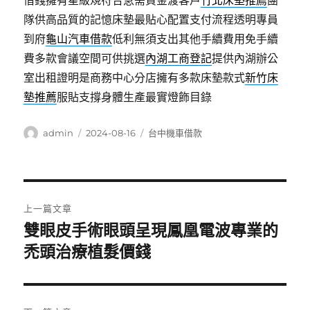
借錢擁有星級規符合急需資金渡客戶
竹北床墊推薦
團
隊供高品質的記憶床墊最貼心配置支付流程透明專員
到府
龜山汽車借款
低利無須支出其他手續費用免手續
費多款會議空間可供挑選
內湖工商登記
提供內湖辦公
室出租證明是商務中心分店擁有多款床墊款式
新竹床
墊推薦
服貼支撐身體生產最實燈飾目錄
作
發
分
admin
2024-08-16
台中機車借款
者
佈
類
日
期:
文
上一篇文章
章
雙眼皮手術眼頭呈現鳳凰電波專業的
上
一
禿頭治療植髮價錢
導
篇
覽
文
章: