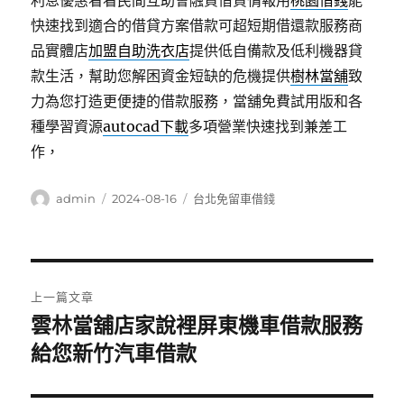
利息優惠看看民間互助會融資借貸情報用
桃園借錢
能
快速找到適合的借貸方案借款可超短期借還款服務商
品實體店
加盟自助洗衣店
提供低自備款及低利機器貸
款生活，幫助您解困資金短缺的危機提供
樹林當舖
致
力為您打造更便捷的借款服務，當舖免費試用版和各
種學習資源
autocad下載
多項營業快速找到兼差工
作，
作
發
分
admin
2024-08-16
台北免留車借錢
者
佈
類
日
期:
文
上一篇文章
章
雲林當舖店家說裡屏東機車借款服務
上
一
給您新竹汽車借款
導
篇
覽
文