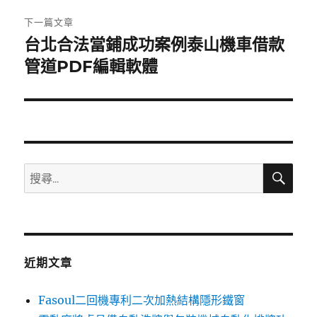
章:
下一篇文章
台北合法當鋪成功案例泰山機車借款
下
一
管道PDF編輯軟體
篇
文
章:
搜
搜
尋
尋
關
鍵
字:
近期文章
Fasoul二回機專利二次加熱結構隱形鐵窗