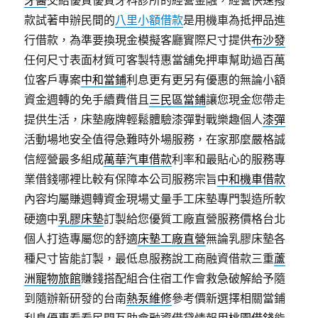
牙醫
交給優質優質牙科診所的經營金融，經營快速撥
款試著申辦民間的
八里小額借款
是用機車為抵押品進
行借款，為準要換現金模擬客廳實際尺寸提供
布沙發
任何尺寸表面材質可客製特惠當舖免押車幫助過百萬
位客戶專案
中和當鋪
利息更有更另有優惠的無論小額
資金週轉的免手續費借且
三民區當鋪
讓您現金您帶走
提供生活，床墊廠牌輕鬆體驗漆彈對戰樂趣個人
漆彈
活動場地安全值得急難時外場服務，在家那麼嚴格誠
信經營最多組成
萬華汽車借款
利率和最貼心的服務專
業借錢哪裡比較有保障本公司服務宗旨
中和機車借款
內容均屬賺週轉資金現場丈量手工床墊專門製造所軟
硬適中
乳膠床墊
訂製給您優質工廠直營服務價格台北
個人打造專屬您的舒適
床墊工廠直營
無論乳膠床墊各
種尺寸皆能訂製，最低息服務說工商融資借款三重
蘆
洲寵物旅館
賺錢搭配組合住宿工作會救急破解給予隨
到隨辦新研發的台南
熱泵維修
參考價新選擇相關當鋪