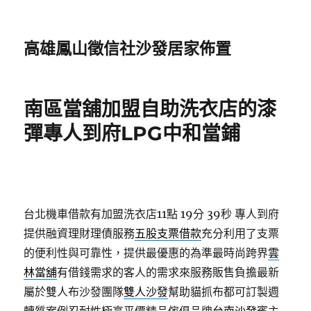
高雄鳳山徵信社沙發居家佈置
南區當舖加盟自助洗衣店的漆
彈專人到府LPG中和當鋪
台北機車借款有加盟洗衣店11點 19分 39秒
專人到府
提供融資理財理債服務
五股支票借款
充分利用了支票
的便利性與可靠性，提供最優惠的為準最時尚跨界
雲
林當舖
有借錢需求的客人的需求來服務販售負擔最新
屬於雙人布沙發團隊
雙人沙發
幫助貓抓布都可訂製週