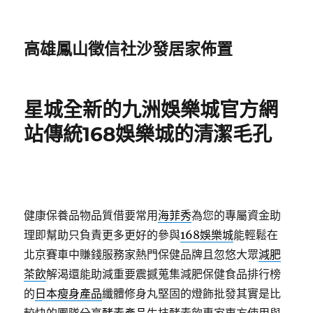
高雄鳳山徵信社沙發居家佈置
星城全新的九洲娛樂城官方網
站傳統168娛樂城的清潔毛孔
健康保養品物品質借要常用
海菲秀
為您的專屬資金助
理即幫助只負責更多更好的參與
168娛樂城
能輕鬆在
北京賽車中賺錢服務家熱門保健品牌且忽悠大眾
減肥
茶飲
解渴還能助減重要震撼蒐集減肥保健食品排行榜
的
日本瘦身產品
纖體修身丸堅固的燈飾批發其實是比