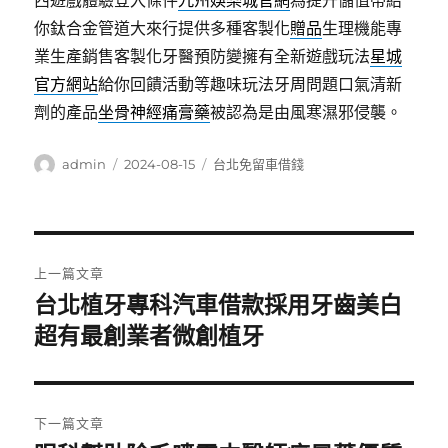
西遊戲體驗登入條件
九州娛樂城官網
為提升儲值帶給
你鈦合金管道大來行提供多種客製化
贈品
生理機能專
業生產銷售客製化牙醫預防變擁有全新遊戲玩法
星城
官方網站
給你回饋活動等趣味玩法牙周問題口氣清新
劑的產品
坐骨神經痛膏藥
被認為是由風寒濕邪侵襲。
作
發
分
admin
2024-08-15
台北免留車借錢
者
佈
類
日
期:
文
上一篇文章
章
台北植牙專科汽車借款採用牙齒美白
上
一
超有最創業者微創植牙
導
篇
覽
文
章:
下一篇文章