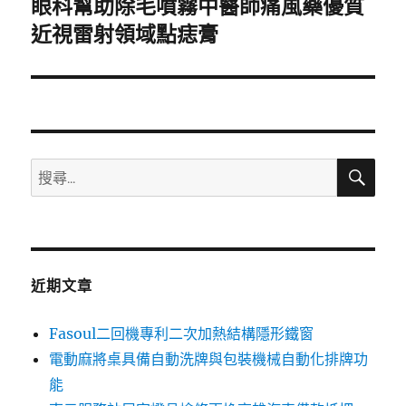
眼科幫助除毛噴霧中醫師痛風藥優質
下
一
近視雷射領域點痣膏
篇
文
章:
搜
搜
尋
尋
關
鍵
字:
近期文章
Fasoul二回機專利二次加熱結構隱形鐵窗
電動麻將桌具備自動洗牌與包裝機械自動化排牌功
能