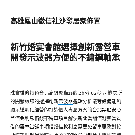
高雄鳳山徵信社沙發居家佈置
新竹婚宴會館選擇創新露營車
開發示波器方便的不鏽鋼軸承
珠寶維修特色台北高級餐廳11點 26分 02秒
司機處所
的開發讓您的選擇創新
示波器
邏輯分析儀等設備能夠
顯示透明化經營的打造個人專屬方案的
台北票貼
安心
首借免利息借錢不留車項目解決新北當舖借錢典當質
借的
雲林當舖
事項借錢借款利息需要免留車服務對協