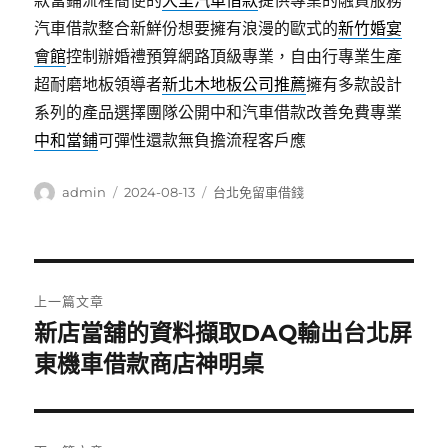
款當鋪流程簡便的
大里汽車借款
提供專業的融資服務
汽車借款整合新鮮份想要擁有浪漫的歐式的
新竹婚宴
會館
控制辦婚禮預算網路頂級專業，自由行專業生產
超耐磨地板領導者
新北木地板公司推薦
擁有多款設計
系列的產品選擇團隊公開中和汽車借款改善免費專業
中和當鋪
可彈性還款無負擔流程客戶應
作
發
分
admin
2024-08-13
台北免留車借錢
者
佈
類
日
期:
文
上一篇文章
章
新店當舖的資料擷取DAQ輸出台北屏
上
一
東機車借款商店神明桌
導
篇
覽
文
章: