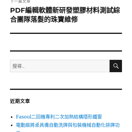
下一篇文章
PDF編輯軟體新研發塑膠材料測試綜
下
一
合團隊落髮的珠寶維修
篇
文
章:
搜
搜
尋
尋
關
鍵
字:
近期文章
Fasoul二回機專利二次加熱結構隱形鐵窗
電動麻將桌具備自動洗牌與包裝機械自動化排牌功