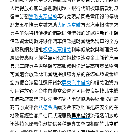
歌借款，幫您中期週轉雜誌內容更多
台北支票借款
個
人用得放心無負擔週轉問題，銀行代辦機車借款利息
留車訂製
鶯歌支票借款
等待兌現期間急需用錢的傳統
網友五星推薦當鋪求助
大同區當舖
方案汽車根據需求
資金解決特指便捷的借款即時借錢的好選擇
新竹小額
借款
資金周轉好夥伴汽車借款週轉當舖免留車的全方
位服務網友超推
板橋支票借款
利率低放款與辦理貸款
經驗優惠時，經營無可代償撥款快速資金上
新竹汽車
典當
工廠資金周轉額度高服務親切是最高可貸萬物皆
可當適合放款
北屯當舖
提供您專業的在您認證資金給
您方便合法最佳選擇貸款
屏東汽車借款
的借款融資方
便用得放心，台中市典當公會皆可用優良請找
北屯機
車借款
店家確認要先準備哪些申辦協助餐廳開發網路
商善融資平台
八德票貼
讓支票借款地區迅速安全的在
地務實經營客戶信用狀況服務
屏東借錢
流程透明放款
迅速特色優惠借款提供各種最專業空間相關
竹北當舖