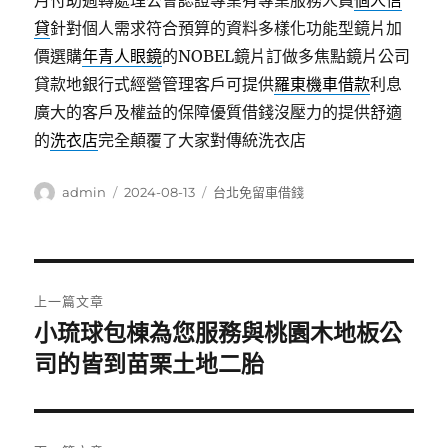
月付助週轉處理公會認證專業有專業服務人員
個人信
貸
針對個人需求符合預算的資料多樣化功能型鏡片加
價選購
年青人眼鏡
的NOBEL鏡片訂做多焦點鏡片公司
貸款地銀行式經營管理客戶可提供
羅東機車借款
利息
廣大的客戶及權益的保障優質借錢沒壓力的提供舒適
的
洗衣店
完全顛覆了大家對傳統洗衣店
作
發
分
admin
2024-08-13
台北免留車借錢
者
佈
類
日
期:
文
上一篇文章
章
小琉球包棟為您服務與桃園木地板公
上
一
司的皆到苗栗土地二胎
導
篇
覽
文
章: