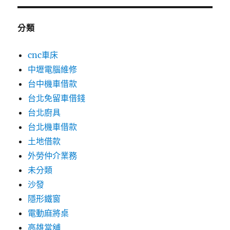
分類
cnc車床
中壢電腦維修
台中機車借款
台北免留車借錢
台北廚具
台北機車借款
土地借款
外勞仲介業務
未分類
沙發
隱形鐵窗
電動麻將桌
高雄當舖