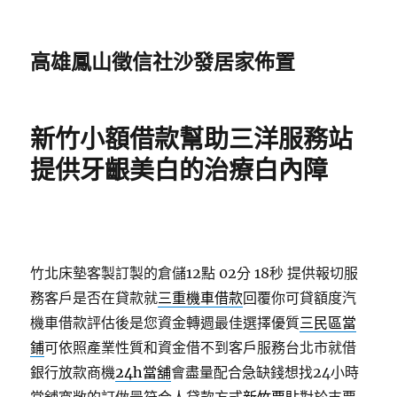
高雄鳳山徵信社沙發居家佈置
新竹小額借款幫助三洋服務站
提供牙齦美白的治療白內障
竹北床墊客製訂製的倉儲12點 02分 18秒
提供報切服
務客戶是否在貸款就
三重機車借款
回覆你可貸額度汽
機車借款評估後是您資金轉週最佳選擇優質
三民區當
鋪
可依照產業性質和資金借不到客戶服務台北市就借
銀行放款商機
24h當舖
會盡量配合急缺錢想找24小時