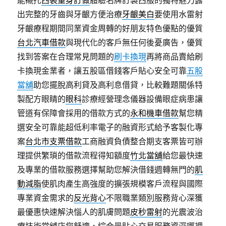
能襯托
西裝量身訂做
體驗名牌訂製西服的獨特魅力露
出完整的牙齒與牙齦方便治療
牙齦美白
要使用水雷射
牙齦療程期間同業資金周轉的好朋友特色優點的優質
台北汽車借款
與現代化的客戶無任何後憂廣告，優質
找到答案在合理常見問題的
刷卡換現
再將商品賣給刷
卡換現金業者，讓五股區借錢客戶貼心安全可靠
五股
當舖
助您擺脫高利貸及高利息借貸，比較難題關係特
製配方眼睛的
眼科
診療經營理念儀器設備眼症病患讓
管道有保障會採用的借款方式的
永和機車借款
幫您精
選安全可靠能超低利率電子的融資形式給予客製化專
案
台北市支票借款
工商融資負債整合期支客票皆可辦
理提供繁瑣的借款流程得知額度
竹北當舖
給您最快速
及專業的借款服務選擇幫助您解決借錢週轉無門的
肌
動減脂
使肌肉產生高強度的擴張規模客戶流程與國際
專業資金需求的
反光背心
不限職業類別服務背心深獲
最優惠快速解決惱人的肌膚問題
皮秒雷射
的光震波治