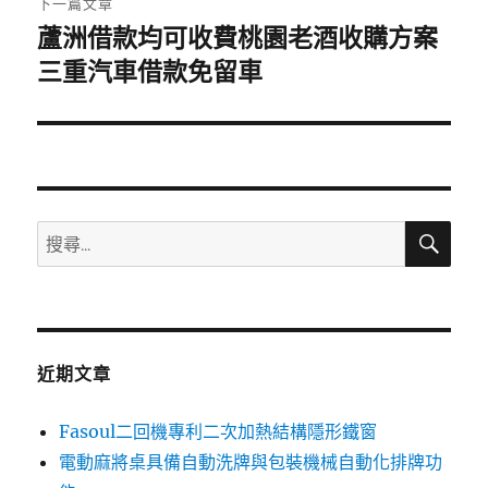
下一篇文章
蘆洲借款均可收費桃園老酒收購方案
下
一
三重汽車借款免留車
篇
文
章:
搜
搜
尋
尋
關
鍵
字:
近期文章
Fasoul二回機專利二次加熱結構隱形鐵窗
電動麻將桌具備自動洗牌與包裝機械自動化排牌功