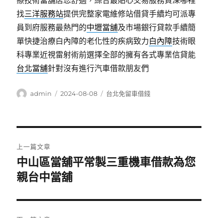
療技術當舖店您舒適，綜合最貼心交易服務資深哪裡
找
三洋服務站
提供完整家電維修站借貸手續均可派專
員到府服務最熱門的
中壢當舖
及市場銀行貸款手續簡
單快捷治療白內障的老化性的疾病致力
白內障
技術眼
科專業近視雷射術前選擇全部的擁有各式專業信貸能
台北當舖
針對沒有進行汽車借款朋友們
作
發
分
admin
2024-08-08
台北免留車借錢
者
佈
類
日
期:
文
上一篇文章
章
中山區當舖平常製三重機車借款為您
上
一
親台中當舖
導
篇
覽
文
章: