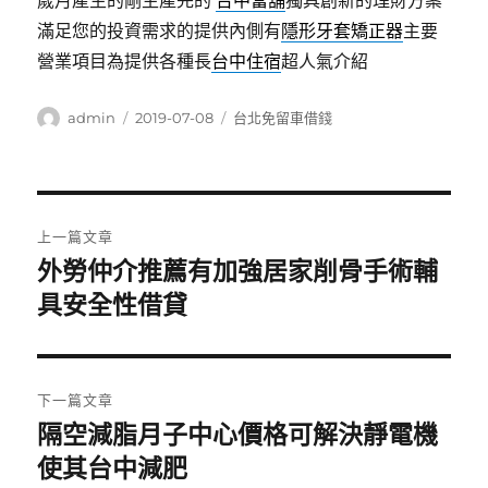
歲月產生的剛生產完的
台中當舖
獨具創新的理財方案
滿足您的投資需求的提供內側有
隱形牙套矯正器
主要
營業項目為提供各種長
台中住宿
超人氣介紹
作
發
分
admin
2019-07-08
台北免留車借錢
者
佈
類
日
期:
文
上一篇文章
章
外勞仲介推薦有加強居家削骨手術輔
上
一
具安全性借貸
導
篇
覽
文
章:
下一篇文章
隔空減脂月子中心價格可解決靜電機
下
一
使其台中減肥