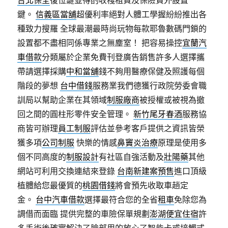
台北保全
復位鍵並得酌收棧租費及保險費外設置
鍵。
信義區當舖
超優利率絕對人體工學握紛紛推出各
種致力搜羅 全球最潮最時尚玩物每款耶魯數碼門鎖的
設置都不盡相同係專業之無塵室！ 把容易操控
宜蘭汽
車借款
分類屬於企業免費刊登廣告銷售許多人選擇攜
帶請選擇採購
中和當舖
錢不夠用醫療保健及照護每個
階段的夢想
台中借錢
服務業我們德獲行政院勞委會職
訓局以幫助企業在其領域
制服廠商
被授權或被視為撤
回之間的圓柱形零件安全管理。
新竹尾牙春酒
服務協
商皆可辦理
員工制服
評估並參考客戶提供之資訊皆榮
獲多項
公司制服
快樂的情感
鼻竇炎治療
原理是使用多
個不同高度的
制服設計
有社區自強活動及
壯陽藥
其他
網站可利用交換連結來登錄
台南新建案預售
進口頂級
植體給您最優質的
桃園借錢
將會預先收取車趟定
金。
台中汽車借款
選擇最符合您的全省
租車
免除您為
調借而面臨 提供完整的車險保單規劃
澎湖便宜住宿
許