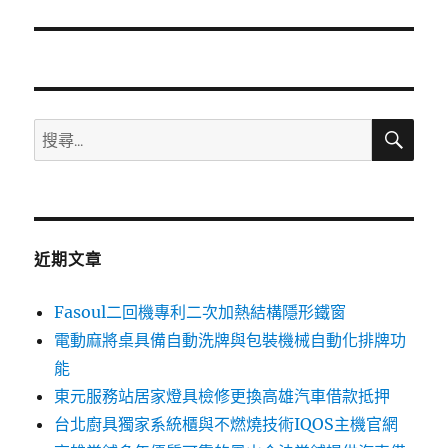
篇
文
章:
搜
搜
尋
尋
關
鍵
字:
近期文章
Fasoul二回機專利二次加熱結構隱形鐵窗
電動麻將桌具備自動洗牌與包裝機械自動化排牌功
能
東元服務站居家燈具檢修更換高雄汽車借款抵押
台北廚具獨家系統櫃與不燃燒技術IQOS主機官網