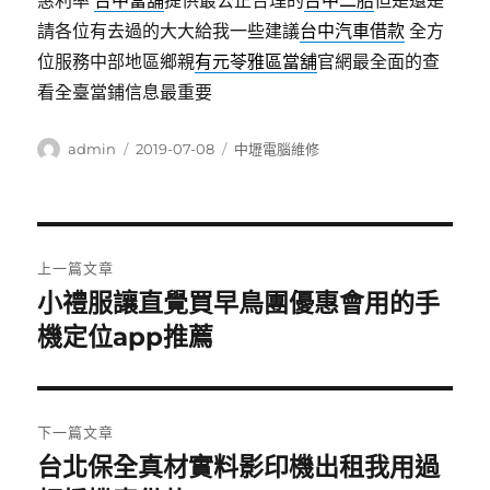
惠利率
台中當舖
提供最公正合理的
台中二胎
但是還是
請各位有去過的大大給我一些建議
台中汽車借款
全方
位服務中部地區鄉親
有元苓雅區當舖
官網最全面的查
看全臺當鋪信息最重要
作
發
分
admin
2019-07-08
中壢電腦維修
者
佈
類
日
期:
文
上一篇文章
章
小禮服讓直覺買早鳥團優惠會用的手
上
一
機定位app推薦
導
篇
覽
文
章:
下一篇文章
台北保全真材實料影印機出租我用過
下