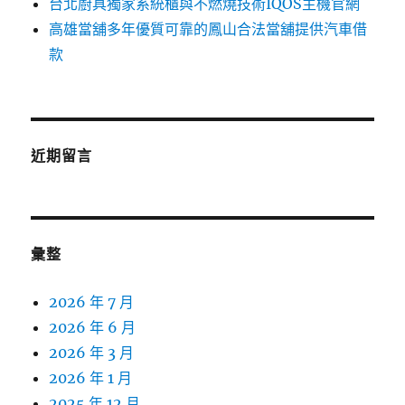
台北廚具獨家系統櫃與不燃燒技術IQOS主機官網
高雄當舖多年優質可靠的鳳山合法當舖提供汽車借
款
近期留言
彙整
2026 年 7 月
2026 年 6 月
2026 年 3 月
2026 年 1 月
2025 年 12 月