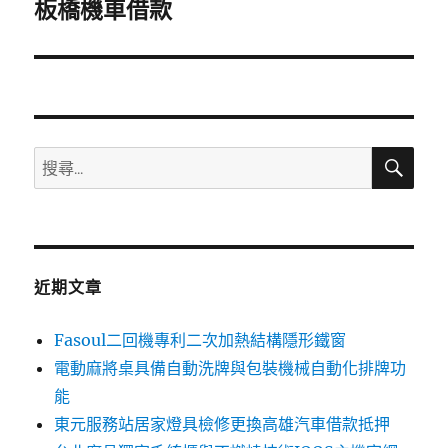
一
板橋機車借款
篇
文
章:
搜
搜
尋
尋
關
鍵
字:
近期文章
Fasoul二回機專利二次加熱結構隱形鐵窗
電動麻將桌具備自動洗牌與包裝機械自動化排牌功
能
東元服務站居家燈具檢修更換高雄汽車借款抵押