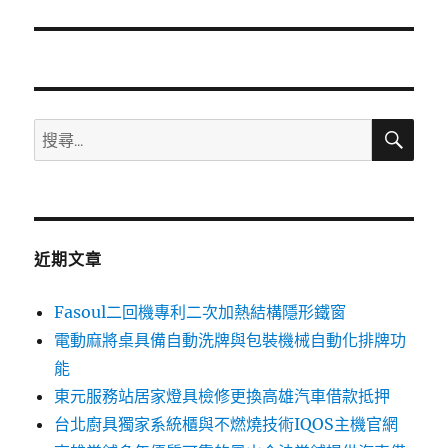
篇
文
章:
搜
搜
尋
尋
關
鍵
字:
近期文章
Fasoul二回機專利二次加熱結構隱形鐵窗
電動麻將桌具備自動洗牌與包裝機械自動化排牌功
能
東元服務站居家燈具檢修更換高雄汽車借款抵押
台北廚具獨家系統櫃與不燃燒技術IQOS主機官網