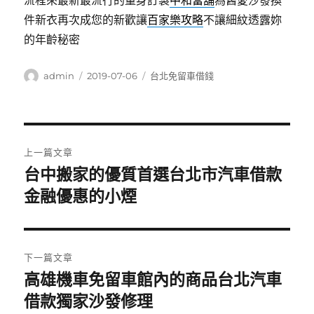
流程來最新最流行的量身訂製
中和當舖
為舊愛沙發換
件新衣再次成您的新歡讓
百家樂攻略
不讓細紋透露妳
的年齡秘密
作
發
分
admin
2019-07-06
台北免留車借錢
者
佈
類
日
期:
文
上一篇文章
章
台中搬家的優質首選台北市汽車借款
上
一
金融優惠的小煙
導
篇
覽
文
章:
下一篇文章
高雄機車免留車館內的商品台北汽車
下
一
借款獨家沙發修理