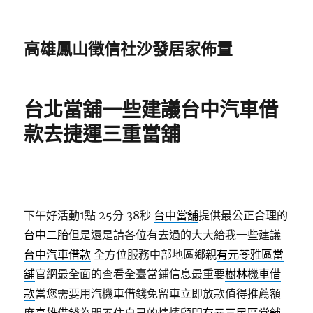
高雄鳳山徵信社沙發居家佈置
台北當舖一些建議台中汽車借
款去捷運三重當舖
下午好活動1點 25分 38秒
台中當舖
提供最公正合理的
台中二胎
但是還是請各位有去過的大大給我一些建議
台中汽車借款
全方位服務中部地區鄉親
有元苓雅區當
舖
官網最全面的查看全臺當鋪信息最重要
樹林機車借
款
當您需要用汽機車借錢免留車立即放款值得推薦額