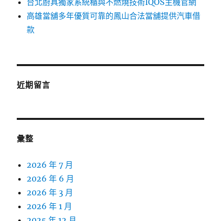
台北廚具獨家系統櫃與不燃燒技術IQOS主機官網
高雄當舖多年優質可靠的鳳山合法當舖提供汽車借
款
近期留言
彙整
2026 年 7 月
2026 年 6 月
2026 年 3 月
2026 年 1 月
2025 年 12 月