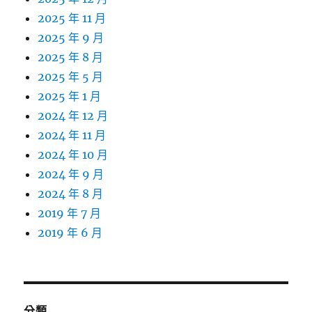
2025 年 11 月
2025 年 9 月
2025 年 8 月
2025 年 5 月
2025 年 1 月
2024 年 12 月
2024 年 11 月
2024 年 10 月
2024 年 9 月
2024 年 8 月
2019 年 7 月
2019 年 6 月
分類