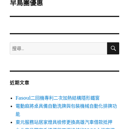
一
早鳥團優惠
篇
文
章:
搜
搜
尋
尋
關
鍵
字:
近期文章
Fasoul二回機專利二次加熱結構隱形鐵窗
電動麻將桌具備自動洗牌與包裝機械自動化排牌功
能
東元服務站居家燈具檢修更換高雄汽車借款抵押