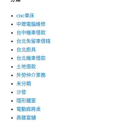
cnc車床
中壢電腦維修
台中機車借款
台北免留車借錢
台北廚具
台北機車借款
土地借款
外勞仲介業務
未分類
沙發
隱形鐵窗
電動麻將桌
高雄當舖