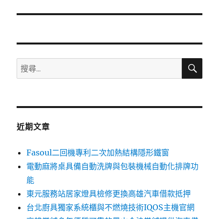
篇
文
章:
搜
搜
尋
尋
關
鍵
字:
近期文章
Fasoul二回機專利二次加熱結構隱形鐵窗
電動麻將桌具備自動洗牌與包裝機械自動化排牌功
能
東元服務站居家燈具檢修更換高雄汽車借款抵押
台北廚具獨家系統櫃與不燃燒技術IQOS主機官網