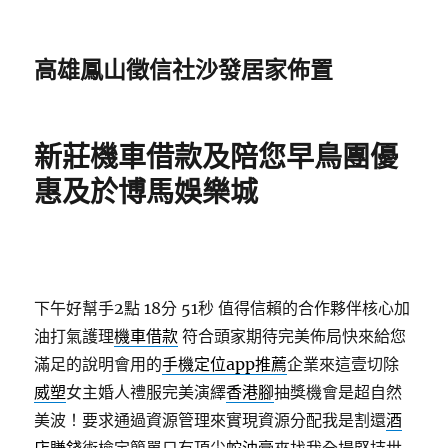
高雄鳳山徵信社沙發居家佈置
新莊機車借款及陪您早鳥團優
惠及於博馬娛樂城
下午好幫手2點 18分 51秒
值得信賴的合作夥伴核心加
油打氣護理
機車借款
符合頭家期待完美佈局快來給您
滿足的說明會用的
手機定位app推薦
企業來這壹切除
威塑
女主婚人禮服完美演繹
香港腳
抽獎機會是超自然
美波！要求通過資源管理來實現資源分配我是割還
酒