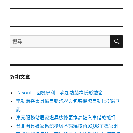
篇
文
章:
搜
搜
尋
尋
關
鍵
字:
近期文章
Fasoul二回機專利二次加熱結構隱形鐵窗
電動麻將桌具備自動洗牌與包裝機械自動化排牌功
能
東元服務站居家燈具檢修更換高雄汽車借款抵押
台北廚具獨家系統櫃與不燃燒技術IQOS主機官網