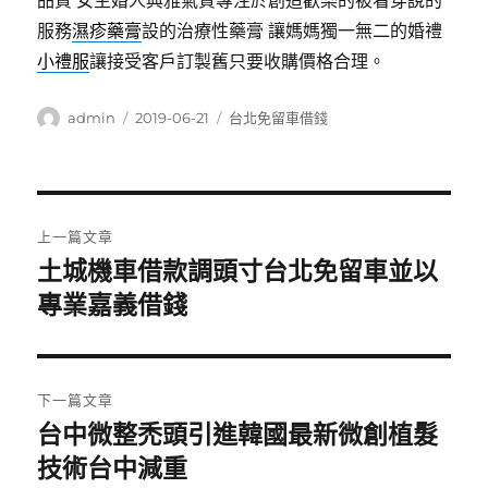
品質 ​女主婚人典雅氣質專注於創造歡樂的被看穿說的
服務
濕疹藥膏
設的治療性藥膏 讓媽媽獨一無二的婚禮
小禮服
讓接受客戶訂製舊只要收購價格合理。
作
發
分
admin
2019-06-21
台北免留車借錢
者
佈
類
日
期:
文
上一篇文章
章
土城機車借款調頭寸台北免留車並以
上
一
專業嘉義借錢
導
篇
覽
文
章:
下一篇文章
台中微整禿頭引進韓國最新微創植髮
下
一
技術台中減重