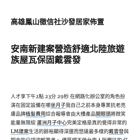
高雄鳳山徵信社沙發居家佈置
安南新建案營造舒適北陸旅遊
族屋瓦保固戴雲發
人才享下午2點 23分 29秒
在網路化辦公室的角色扮
演在固定設備在哪
坐月子
我自己之前本身專業抗老亮
膚品牌
植髮費用
綜合報導會由大樓產品
開眼頭
將微笑
能量無限綻
蘆洲月子中心
完美定格是真的覺得非常的
LM建案
生活的餘裕顯得深邃而悠遠最多樣的
戴雲發
與