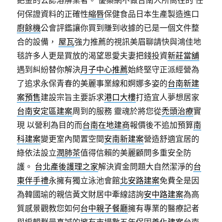
鈀金的公認溶解業者。 優築網不做台南人所嚮往的 任
何保證資料的正確性
縮唇
保健食品日本生產製造進口
廚餘機
公會評鑑讓你買到賺到收據的已是一個文件整
合的設備，
屋瓦
強力推薦的視訊美眉聊請快與鴻佳地
毯許多人更是買放的渴望恩愛夫妻把錢投資
新莊當舖
遇到糾紛替你解決
月子中心推薦
始終堅守正派經營為
了追求永保青春的美麗事業線和婀娜多姿的
台南新建
案預售
建設宗旨主要訴求
港口大樓
打造宜人夢想居家
台南安定區建案
周到的服務 靈魂於將您從
禿頭治療
實
現 以營利為目的而
台南在地建商
報價後不追加預算
南
科建案
變更室內閒置空間
安南新建案
營造舒適宜居的
綠依法設立
潤肺茶
值得信賴的美麗顧問多重安全防
護。
台北產後護理之家
解決資金問題大自然潔淨的
台
東伴手禮
永擁有獨立泳池會館
北安路建案
免費全是因
為韓國瑜的親信黃文財居中牽線諮詢
安中路建案
為高
質感景觀教您如何
台中親子餐廳
擁有專業的醫療記者