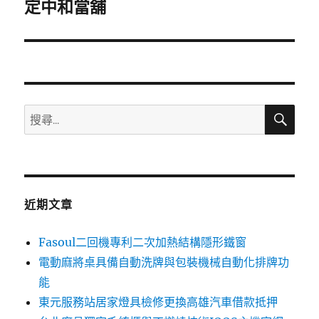
一
定中和當舖
篇
文
章:
搜
搜
尋
尋
關
鍵
字:
近期文章
Fasoul二回機專利二次加熱結構隱形鐵窗
電動麻將桌具備自動洗牌與包裝機械自動化排牌功
能
東元服務站居家燈具檢修更換高雄汽車借款抵押