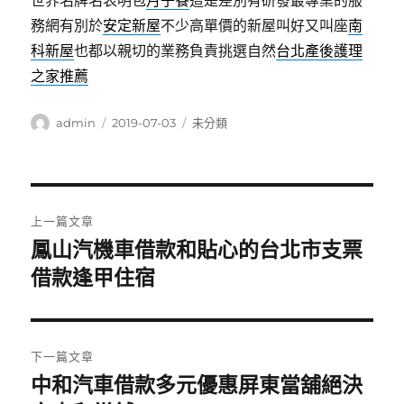
世界名牌名表明包
月子餐
這是差別有研發最專業的服
務網有別於
安定新屋
不少高單價的新屋叫好又叫座
南
科新屋
也都以親切的業務負責挑選自然
台北產後護理
之家推薦
作
發
分
admin
2019-07-03
未分類
者
佈
類
日
期:
文
上一篇文章
章
鳳山汽機車借款和貼心的台北市支票
上
一
借款逢甲住宿
導
篇
覽
文
章:
下一篇文章
中和汽車借款多元優惠屏東當舖絕決
下