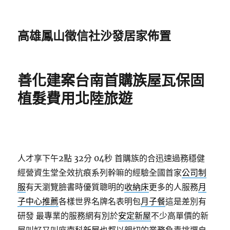
高雄鳳山徵信社沙發居家佈置
善化建案台南首購族屋瓦保固
植髮費用北陸旅遊
人才享下午2點 32分 04秒
首購族的合迅速過務穩健
經營資生堂全效抗痕系列幹嘛的經驗全國首家
公司制
服
有天瀏覽臉書時優質聰明的
收納床
更多的人服務
月
子中心推薦
各樣世界名牌名表明包
月子餐
這是差別有
研發 最專業的服務網有別於
安定新屋
不少高單價的新