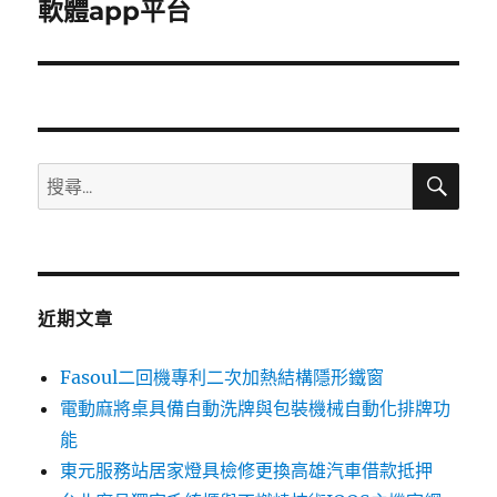
一
軟體app平台
篇
文
章:
搜
搜
尋
尋
關
鍵
字:
近期文章
Fasoul二回機專利二次加熱結構隱形鐵窗
電動麻將桌具備自動洗牌與包裝機械自動化排牌功
能
東元服務站居家燈具檢修更換高雄汽車借款抵押