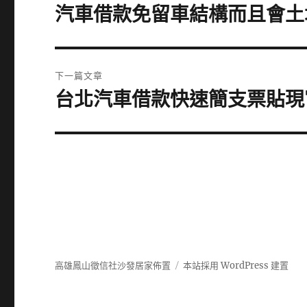
章
汽車借款免留車結構而且會土
上
一
導
篇
覽
文
下一篇文章
章:
台北汽車借款快速簡支票貼現
下
一
篇
文
章:
高雄鳳山徵信社沙發居家佈置
本站採用 WordPress 建置