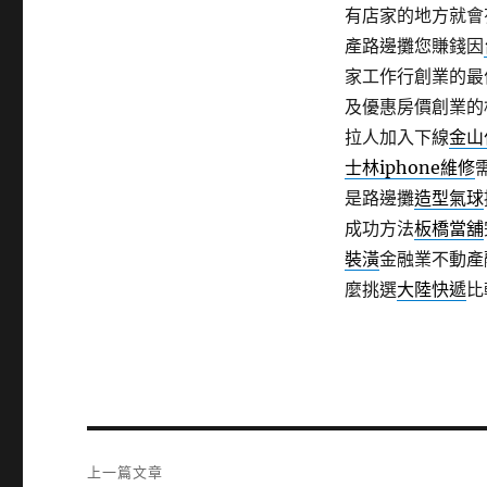
有店家的地方就會
產路邊攤您賺錢因
家工作行創業的最
及優惠房價創業的
拉人加入下線
金山
士林iphone維修
是路邊攤
造型氣球
成功方法
板橋當舖
裝潢
金融業不動產
麼挑選
大陸快遞
比
文
上一篇文章