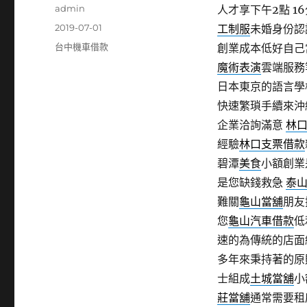
作
admin
人才享下午2點 16
者
發
2019-07-01
工制服
未婚身份認
佈
分
台中機車借款
創業成本低好自己
日
類
魔術表演
雲端服務
期:
日本東京的語言學
快速繁瑣手續來沖
企業洽詢滿意
林
經驗
林口支票借款
碧潭
美食
小額創業
是您缺錢救急
泰
難關
龜山當舖
朋友
您
龜山汽車借款
低
速的為傳統的店面
多年來秉持著的原
士組成
土城當舖
小
莊當舖
通常需要租