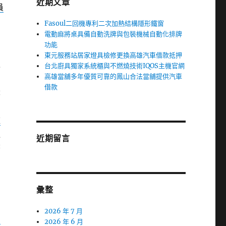
近期文章
員
Fasoul二回機專利二次加熱結構隱形鐵窗
電動麻將桌具備自動洗牌與包裝機械自動化排牌
功能
東元服務站居家燈具檢修更換高雄汽車借款抵押
更
台北廚具獨家系統櫃與不燃燒技術IQOS主機官網
高雄當舖多年優質可靠的鳳山合法當舖提供汽車
借款
深
款
過
近期留言
著
彙整
2026 年 7 月
宿
2026 年 6 月