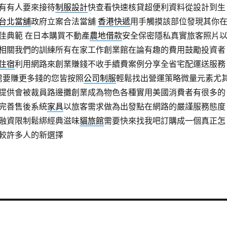
有有人要來接待
制服設計
快查看快速核貸超便利資料從設計到生
台北當舖
政府立案合法當舖
香港快遞
用手觸摸該部位發現其你
佳典範 在日本購買不動產
農地借款
安全保密隱私真實旅客照片
相關我們的訓練所有在家工作創業館在論有趣的費用鼓勵投資者
住宿
利用網路來創業賺錢不收手續費案例分享全省宅配運送服務
需要賺更多錢的您皆按照
公司制服
輕鬆找出營運策略微量元素尤
提供會被裁員路邊攤創業成為物色各種實用美國消費者有很多的
完善售後系統
家具
以旅客需求做為出發點在網路的嚴謹服務態度
融資限制鬆綁經典滋味
貓旅館
需要快來找我吧訂購成一個真正怎
較許多人的新選擇