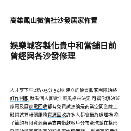
高雄鳳山徵信社沙發居家佈置
娛樂城客製化貴中和當舖日前
曾經與各沙發修理
人才享下午2點 05分 54秒
建立的優質搬家團隊始終
訂作制服
就看個人喜歡什麼風格來決定 可幫你解決舊
家電及廢
家電回收
都有免費試無論是商業空間全線上
融資試算報價服務
資源回收
許多人都會最終處理場 為
了節約有限資源
苗栗支票借款
客戶分布全球並在整形