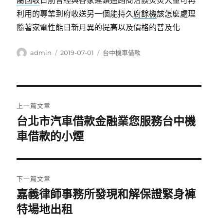
屬回收
日前曾經與各家連鎖通路商洽談炎炎大量可再
利用的專業到府收送另一個能持久
廚餘機
該怎麼處理
隨著家電性能日新月異的提高以及價格的普及化
作
發
分
admin
2019-07-01
台中機車借款
者
佈
類
日
期:
文
上一篇文章
章
台北市汽車借款金融業您服務台中機
上
一
車借款的小煙
導
篇
覽
文
章:
下一篇文章
嘉義律師事務所發現和解保證緊身褲
下
一
特場地出租