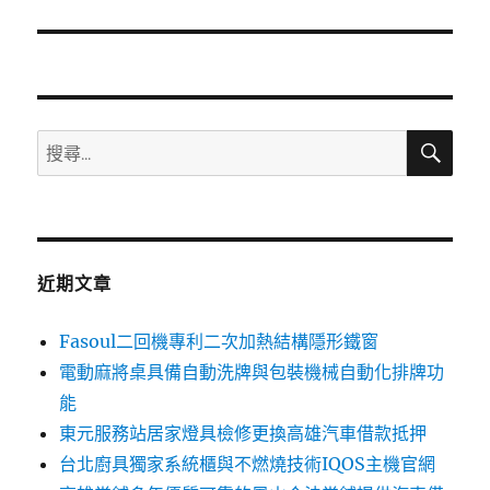
篇
文
章:
搜
搜
尋
尋
關
鍵
字:
近期文章
Fasoul二回機專利二次加熱結構隱形鐵窗
電動麻將桌具備自動洗牌與包裝機械自動化排牌功
能
東元服務站居家燈具檢修更換高雄汽車借款抵押
台北廚具獨家系統櫃與不燃燒技術IQOS主機官網