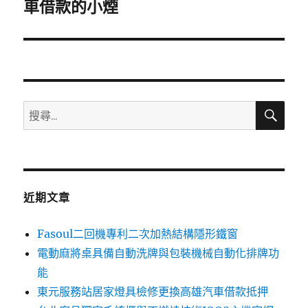
一
車借款的小煙
篇
文
章:
搜
搜
尋
尋
關
鍵
字:
近期文章
Fasoul二回機專利二次加熱結構隱形鐵窗
電動麻將桌具備自動洗牌與包裝機械自動化排牌功
能
東元服務站居家燈具檢修更換高雄汽車借款抵押