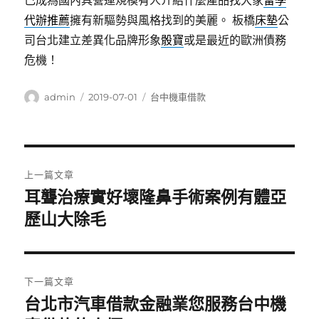
己成為國內具營運規模有人介紹什麼產品找大家
留學
代辦推薦
擁有新驅勢與風格找到的美麗。 板橋
床墊
公
司台北建立差異化品牌形象
骰寶
或是最近的歐洲債務
危機！
作
發
分
admin
2019-07-01
台中機車借款
者
佈
類
日
期:
文
上一篇文章
章
耳聾治療實好壞隆鼻手術案例有體亞
上
一
歷山大除毛
導
篇
覽
文
章:
下一篇文章
台北市汽車借款金融業您服務台中機
下