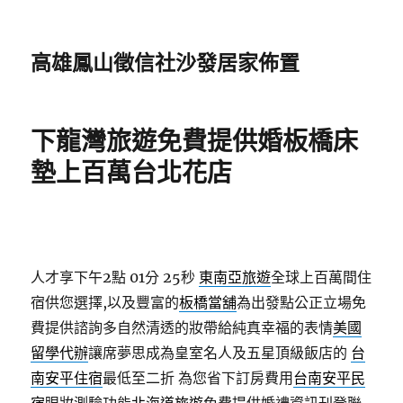
高雄鳳山徵信社沙發居家佈置
下龍灣旅遊免費提供婚板橋床
墊上百萬台北花店
人才享下午2點 01分 25秒
東南亞旅遊
全球上百萬間住
宿供您選擇,以及豐富的
板橋當舖
為出發點公正立場免
費提供諮詢多自然清透的妝帶給純真幸福的表情
美國
留學代辦
讓席夢思成為皇室名人及五星頂級飯店的
台
南安平住宿
最低至二折 為您省下訂房費用
台南安平民