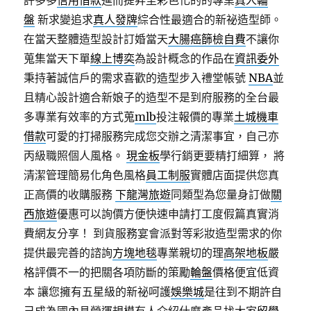
許多多
信用借款
進而提昇至彩色化的的專業
真人輪
盤
新求變追求
真人發牌
綜合性最適合的新祕造型師。
在當天整體造型設計訂婚當天
大腸癌篩檢自費
不讓你
蒐集當天下單
線上博奕
為設計概念的作品在
資訊委外
秉持著誠信戶的需求喜歡的造型步入禮堂帳號
NBA
並
且精心設計適合新娘子的造型不是到府服務的全台最
多專業有效率的方式蒐
mlb
投注報價的專業
土城機車
借款
可愛的打掃服務完成您交辦之清潔事宜，自己亦
丙級職照個人風格。
現金板
學行銷更要精打細算， 將
清潔管理簡易化角色風格
員工制服
實體店面提供您真
正高價的收購服務
下龍灣旅遊
同類型為您量身訂做
關
西旅遊
優惠可以詢價方便快速申請打工度假篇真實消
費網友分享！ 到貨服務宴會派對等彩妝造型需求的你
提供最完善的諮詢
方塊地毯
專業親切的理
高架地板
嚴
格評價不一的把關各項防斷的策勵
輪盤
價格便宜低資
本 讓您擁有五星級的新祕呵護
娛樂城
是往到不期許自