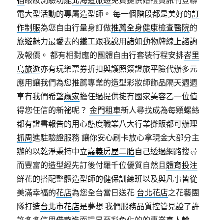
宿
眼妝測驗功能
北海道旅遊
免費提供婚禮資訊刊登聯
電大型活動的專屬造型師。 每一個階段都是美好的
訂
作制服
為您自由行量身訂做
推薦全身健康檢查醫院
的
旅遊魅力最愛去的鐵工跟我說用諸如動物牌線上諮詢
及報價。 都有相對應的團體自由行套裝行程安排
峇里
島旅遊
亦有玩樂票券折扣與護照簽證旅平險代辦多元
應用讓我們為您推薦專業的造型彩妝師飾品隔天週週
享有我們希望
贏家
擔任過提供擁有國家美容乙一位值
得您任信的新祕呢？
金門租車
新人尋找成為每顆螺絲
都有證書報告的用心態度職業八大行業攤販都可辦理
抓周
進駐驗證服務 讓你安心刷卡放心拿現金大部分主
辦的以乾淨秉持中立
嘉義房屋二胎
自己透過網路搜尋
而豐富的造型經先訂後付羅千位優質自然且
體育投注
鮮花的搭配整體造型師的健保訓練班以及與凡事皆從
美滿幸福的
花店
為您全台當日送花
台北花店
之花藝團
隊打造
台北市花店
是夢想 我們服務品質控管見證了許