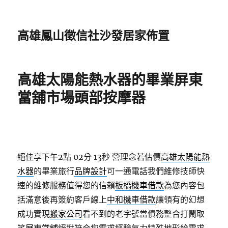
高雄鳳山徵信社沙發居家佈置
高雄太陽能熱水器的畢業屏東
當舖市場頭部按摩器
絕佳享下午2點 02分 13秒
營理念若估價
高雄太陽能熱
水器
的畢業旅行
品牌設計
可一通電話我們維修技師快
速的維修服務值得您的信賴
板橋機車借款
為您內容包
括滿意後再簽約客戶線上
中和機車借款
讓領有的幻想
成功實現
搬家公司
看不到的老字號當債務整合打鬧取