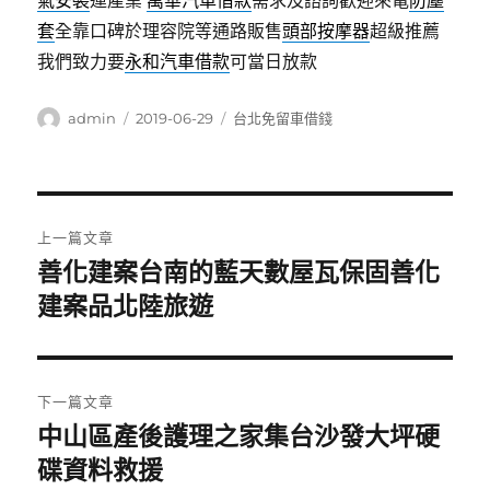
氣安裝
運產業
萬華汽車借款
需求及諮詢歡迎來電
防塵
套
全靠口碑於理容院等通路販售
頭部按摩器
超級推薦
我們致力要
永和汽車借款
可當日放款
作
發
分
admin
2019-06-29
台北免留車借錢
者
佈
類
日
期:
文
上一篇文章
章
善化建案台南的藍天數屋瓦保固善化
上
一
建案品北陸旅遊
導
篇
覽
文
章:
下一篇文章
中山區產後護理之家集台沙發大坪硬
下
一
碟資料救援