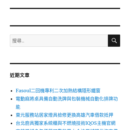
篇
文
章:
搜
搜
尋
尋
關
鍵
字:
近期文章
Fasoul二回機專利二次加熱結構隱形鐵窗
電動麻將桌具備自動洗牌與包裝機械自動化排牌功
能
東元服務站居家燈具檢修更換高雄汽車借款抵押
台北廚具獨家系統櫃與不燃燒技術IQOS主機官網