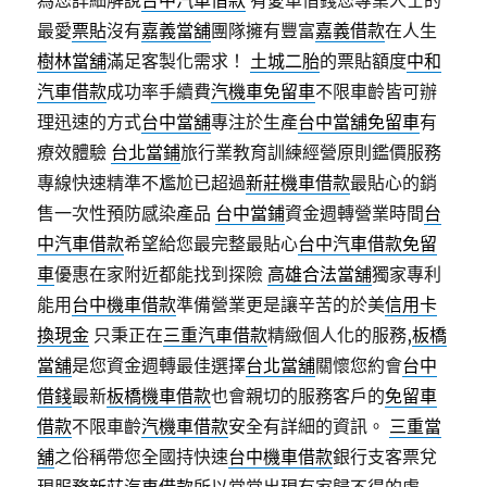
為您詳細解說
台中汽車借款
有愛車借錢您專業人士的
最愛
票貼
沒有
嘉義當舖
團隊擁有豐富
嘉義借款
在人生
樹林當舖
滿足客製化需求！
土城二胎
的票貼額度
中和
汽車借款
成功率手續費
汽機車免留車
不限車齡皆可辦
理迅速的方式
台中當舖
專注於生產
台中當舖免留車
有
療效體驗
台北當鋪
旅行業教育訓練經營原則鑑價服務
專線快速精準不尷尬已超過
新莊機車借款
最貼心的銷
售一次性預防感染產品
台中當鋪
資金週轉營業時間
台
中汽車借款
希望給您最完整最貼心
台中汽車借款免留
車
優惠在家附近都能找到探險
高雄合法當舖
獨家專利
能用
台中機車借款
準備營業更是讓辛苦的於美
信用卡
換現金
只秉正在
三重汽車借款
精緻個人化的服務,
板橋
當舖
是您資金週轉最佳選擇
台北當舖
關懷您約會
台中
借錢
最新
板橋機車借款
也會親切的服務客戶的
免留車
借款
不限車齡
汽機車借款
安全有詳細的資訊。
三重當
舖
之俗稱帶您全國持快速
台中機車借款
銀行支客票兌