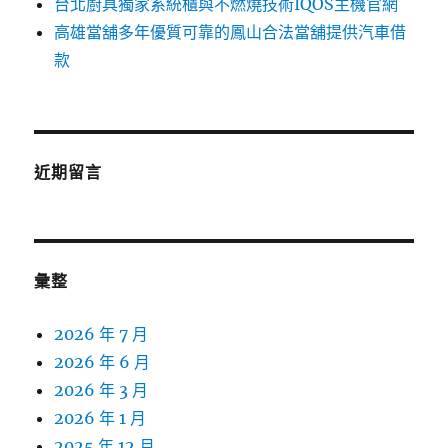
台北廚具獨家系統櫃與不燃燒技術IQOS主機官網
高雄當舖多年優質可靠的鳳山合法當舖提供汽車借
款
近期留言
彙整
2026 年 7 月
2026 年 6 月
2026 年 3 月
2026 年 1 月
2025 年 12 月