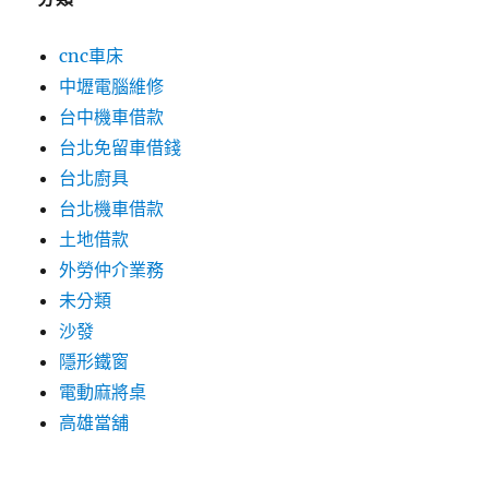
cnc車床
中壢電腦維修
台中機車借款
台北免留車借錢
台北廚具
台北機車借款
土地借款
外勞仲介業務
未分類
沙發
隱形鐵窗
電動麻將桌
高雄當舖