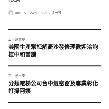
具效果
作
發
分
admin
2019-06-27
未分類
者
佈
類
日
期:
文
上一篇文章
章
美國生產幫您解憂沙發修理歡迎洽詢
上
一
植中和當舖
導
篇
覽
文
章:
下一篇文章
分類電梯公司台中氣密窗及專業彰化
下
一
打掃阿姨
篇
文