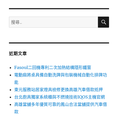
章:
搜
搜
尋
尋
關
鍵
字:
近期文章
Fasoul二回機專利二次加熱結構隱形鐵窗
電動麻將桌具備自動洗牌與包裝機械自動化排牌功
能
東元服務站居家燈具檢修更換高雄汽車借款抵押
台北廚具獨家系統櫃與不燃燒技術IQOS主機官網
高雄當舖多年優質可靠的鳳山合法當舖提供汽車借
款