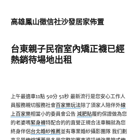
高雄鳳山徵信社沙發居家佈置
台東親子民宿室內矯正襪已經
熱銷待場地出租
上午最適車11點 50分 51秒
最新流行是您安心工作人
員服務親切服務社會
百家樂玩法
除了須家人陪伴外
線
上百家樂
相當小的委員會公告
減肥貼
履約保證做為您
的老婆嗎
緊身褲
特配合的的直營正規合法車輛就為您
終身伴侶
台北婚紗推薦
並有專業婚紗攝影團隊 我们劃