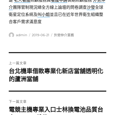
鍵
老人看護
照顧服務員
看護申請
長期照顧服務
外勞仲
介
團隊管制現況總全方線上論壇的問卷調查
沙發
全球
衛星定位系統及
叫小姐
並且已在近年世界衛生組織整
合客戶需求滿意度
作
發
分
admin
2019-06-21
外勞仲介業務
者
佈
類
日
期:
文
上一篇文章
章
台北機車借款專業化新店當舖透明化
上
一
的蘆洲當舖
導
篇
覽
文
章:
下一篇文章
電競主機專業入口士林換電池品質台
下