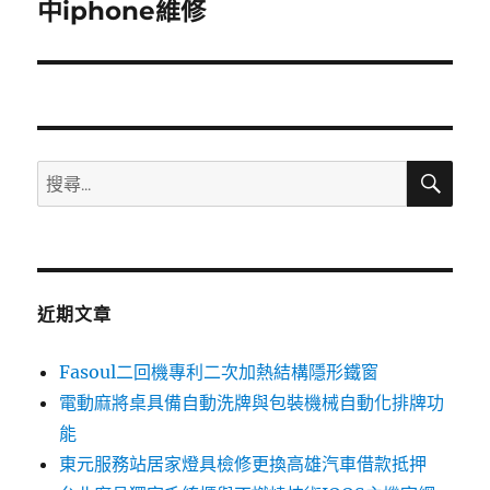
一
中iphone維修
篇
文
章:
搜
搜
尋
尋
關
鍵
字:
近期文章
Fasoul二回機專利二次加熱結構隱形鐵窗
電動麻將桌具備自動洗牌與包裝機械自動化排牌功
能
東元服務站居家燈具檢修更換高雄汽車借款抵押