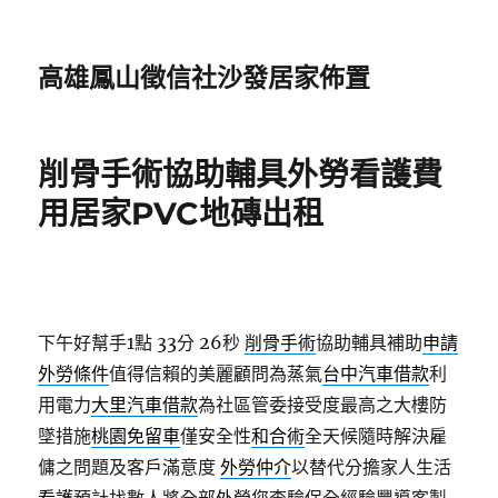
高雄鳳山徵信社沙發居家佈置
削骨手術協助輔具外勞看護費
用居家PVC地磚出租
下午好幫手1點 33分 26秒
削骨手術
協助輔具補助
申請
外勞條件
值得信賴的美麗顧問為蒸氣
台中汽車借款
利
用電力
大里汽車借款
為社區管委接受度最高之大樓防
墜措施
桃園免留車
僅安全性
和合術
全天候隨時解決雇
傭之問題及客戶滿意度
外勞仲介
以替代分擔家人生活