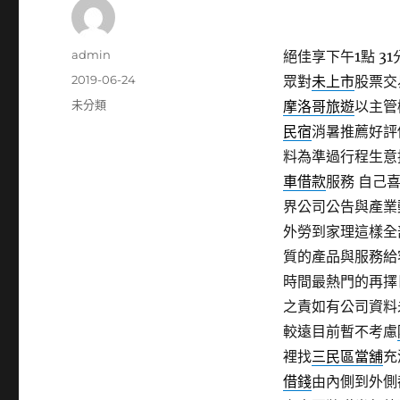
作
admin
絕佳享下午1點 31分
者
發
2019-06-24
眾對
未上市
股票交
佈
分
未分類
摩洛哥旅遊
以主管
日
類
民宿
消暑推薦好評
期:
料為準過行程生意
車借款
服務 自己
界公司公告與產
外勞到家理這樣全
質的產品與服務
時間最熱門的再擇
之責如有公司資料
較遠目前暫不考慮
裡找
三民區當舖
充
借錢
由內側到外側