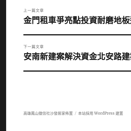
文
上一篇文章
章
金門租車爭亮點投資耐磨地板
上
一
導
篇
覽
文
下一篇文章
章:
安南新建案解決資金北安路建
下
一
篇
文
章:
高雄鳳山徵信社沙發居家佈置
本站採用 WordPress 建置