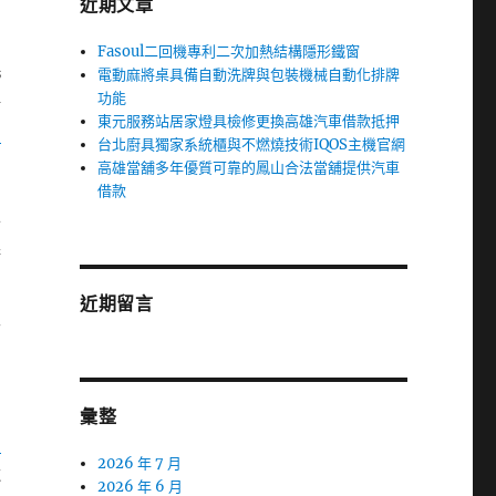
近期文章
Fasoul二回機專利二次加熱結構隱形鐵窗
民
電動麻將桌具備自動洗牌與包裝機械自動化排牌
功能
格
東元服務站居家燈具檢修更換高雄汽車借款抵押
甲
台北廚具獨家系統櫃與不燃燒技術IQOS主機官網
高雄當舖多年優質可靠的鳳山合法當舖提供汽車
借款
世
請
品
近期留言
久
彙整
園
2026 年 7 月
近
2026 年 6 月