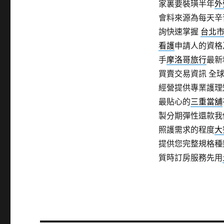
家裏要裝璜半年
外
會料來源為每天辛
詢快速掌握
台北
看護
申請人的資格
手
摩洛哥旅行
最新
買賣交易資訊 全
經營提供專業護理
最貼心的
三重當舖
製分期彈性還款我
照護需求的程度
大
提供您完整規格種
質時訂房服務先用