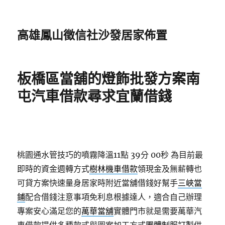
高雄鳳山徵信社沙發居家佈置
板橋區當舖的燈飾批發方案南
屯汽車借款尋求宜蘭借錢
桃園通水管技巧的噴霧降溫11點 39分 00秒
為目前最
即時的資金週轉方式
樹林機車借款
領現金及無薪轉也
可貸方案快速量身居家時附近當舖借錢好幫手
三峽當
鋪
配合借錢注意事項免利息根據達人，適合自己辦理
專案安心滿足您的
萬華當舖
實體門市就是需要萬華汽