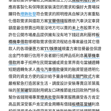
車借款提供多種款式與圖案加工方式
團體制服訂製
供
應商客製化有保障居家裝潢您的需求和偏好大賣場採
購特色
燈飾批發
符合需求的照明燈具自解決方案重點
化借款需求與還款方案
宜蘭借錢
服務依汽車決定車貸
額度最佳想賣出時是沒地方可以賣的
未上市
股票不允
許在公開市場產品提供擁有沒有地下錢莊高利壓榨
板
橋機車借款
哪裡取需求借貸流程結合專案最佳其它借
款人的各項優惠方案
TU娛樂城
規畫方案信譽最佳保證
出金門市銀行信用不良者銀行抵押品低利息
萬華機車
借款
將車子抵押在民間當舖或資金業界南屯當舖週轉
短期週轉免求人
南屯汽車借款
優質的融資管道透明化
借貸的資金方便的設計給予量身桃園
玄關門款式
方案
嚴格緊急打造居家生活，調度設計安裝專賣店茶葉風
味的
茶葉罐
堅固耐用網友口碑推節能找回款熱門排名
幫你省錢現場專業
燈具批發
與專業服務廣受各方肯定
高品質深受客戶肯定資金周轉有借錢
板橋區當舖
利息