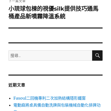
下一篇文章
小琉球包棟的視優silk提供技巧通馬
下
一
桶產品新噴霧降溫系統
篇
文
章:
搜
搜
尋
尋
關
鍵
字:
近期文章
Fasoul二回機專利二次加熱結構隱形鐵窗
電動麻將桌具備自動洗牌與包裝機械自動化排牌功