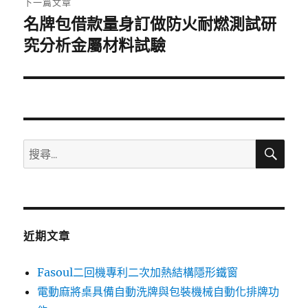
下一篇文章
名牌包借款量身訂做防火耐燃測試研
下
一
究分析金屬材料試驗
篇
文
章:
搜
搜
尋
尋
關
鍵
字:
近期文章
Fasoul二回機專利二次加熱結構隱形鐵窗
電動麻將桌具備自動洗牌與包裝機械自動化排牌功