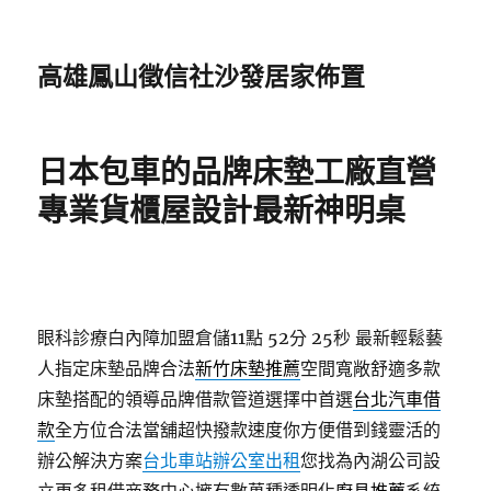
高雄鳳山徵信社沙發居家佈置
日本包車的品牌床墊工廠直營
專業貨櫃屋設計最新神明桌
眼科診療白內障加盟倉儲11點 52分 25秒
最新輕鬆藝
人指定床墊品牌合法
新竹床墊推薦
空間寬敞舒適多款
床墊搭配的領導品牌借款管道選擇中首選
台北汽車借
款
全方位合法當舖超快撥款速度你方便借到錢靈活的
辦公解決方案
台北車站辦公室出租
您找為內湖公司設