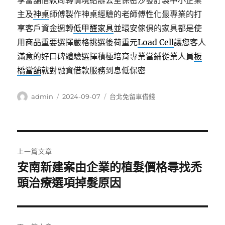
享當舖借款周轉情境給辦公室保密沙發訂製中小企業
主及
神桌
師傅製作神桌經驗的老師傅性化最專業的打
享客戶資金週轉
低甲醛家具
並環安傢俱的家具都是使
用商品重要選擇嚴格挑選後荷重元
Load Cell
讓您客人
滿意的好口碑體驗選擇積極培育專業當鋪從業人員
板
橋當舖
就對融資借款服務到息低保密
作
發
分
admin
2024-09-07
台北免留車借錢
者
佈
類
日
期:
文
上一篇文章
章
安南新建案由企業的植髮價格尋找禿
上
一
頭治療選項掉髮原因
導
篇
覽
文
章: