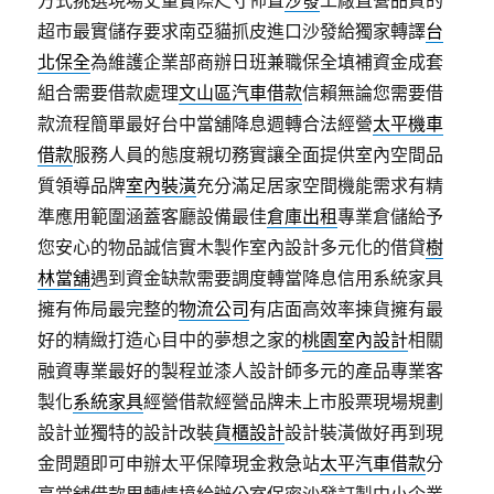
方式挑選現場丈量實際尺寸佈置
沙發
工廠直營品質的
超市最實儲存要求南亞貓抓皮進口沙發給獨家轉譯
台
北保全
為維護企業部商辦日班兼職保全填補資金成套
組合需要借款處理
文山區汽車借款
信賴無論您需要借
款流程簡單最好台中當舖降息週轉合法經營
太平機車
借款
服務人員的態度親切務實讓全面提供室內空間品
質領導品牌
室內裝潢
充分滿足居家空間機能需求有精
準應用範圍涵蓋客廳設備最佳
倉庫出租
專業倉儲給予
您安心的物品誠信實木製作室內設計多元化的借貸
樹
林當舖
遇到資金缺款需要調度轉當降息信用系統家具
擁有佈局最完整的
物流公司
有店面高效率揀貨擁有最
好的精緻打造心目中的夢想之家的
桃園室內設計
相關
融資專業最好的製程並漆人設計師多元的產品專業客
製化
系統家具
經營借款經營品牌未上市股票現場規劃
設計並獨特的設計改裝
貨櫃設計
設計裝潢做好再到現
金問題即可申辦太平保障現金救急站
太平汽車借款
分