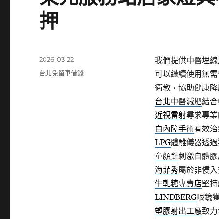
押
發
2026-03-22
我們提供中醫埋線
佈
分
台北免留車借錢
可以繼續使用無需
日
類
衛教，協助健康降
期:
台北中醫減肥
結合
近視雷射
尋求專業
白內障手術
有效治
LPG
體雕儀器透過
童顏針
刺激自體膠
海菲秀
屬於非侵入
牛軋糖專賣店
堅持
LINDBERG
眼鏡
塑膠射出工廠
致力