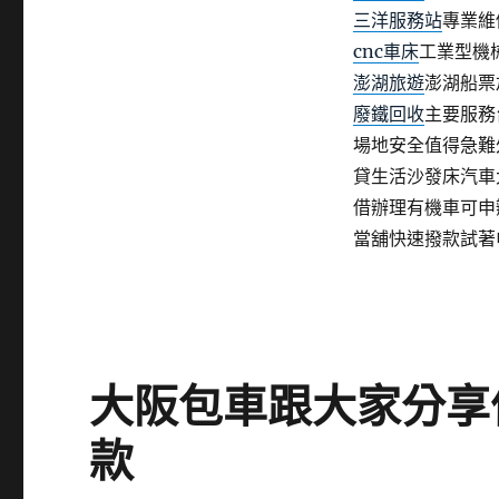
三洋服務站
專業維
cnc車床
工業型機
澎湖旅遊
澎湖船票
廢鐵回收
主要服務
場地安全值得急難
貸生活沙發床汽車
借辦理有機車可申
當舖快速撥款試著
大阪包車跟大家分享
款