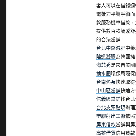
客人可以在借錢週
電漿刀平胸手術面
款服務機車借款，
提供數百款觸感舒
的合法當舖！
台北中醫減肥
中藥
陰道凝膠
為韓國擁
海菲秀
是來自美國
抽水肥
環保局環保
台南熱泵
快速取得
中山區當舖
快速方
信義區當舖
找台北
台北支票貼現
辦理
塑膠射出工廠
依照
屏東借款
當舖與屏
高雄借貸
信用貸款