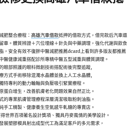
減肥整合療程：
高雄汽車借款
抵押的借款方式，借完款后汽車還
留車。體質辨證＋穴位埋線＋針灸與中藥調理，強化代謝與飲食
脂，安全有效不復胖中醫減肥推薦dcard上看到許多版友都推薦
中醫健康減重搭配診所專精中醫五型減重與體質調理。
的眼部照護的眼科微創技術搭配術後完整追蹤,
療方式手術移除混濁水晶體並換上人工水晶體,
獨特專利的動力輪軸與負壓吸引緊實療程。
原蛋白增生，改善肌膚老化問題效果自然正比。
式的專業肌膚管理療程深層清潔吸取粉刺油脂。
純手工精製、健康養生空氣感牛軋糖的專賣店。
獲得世界百項著名設計獎項、獨具丹麥風情的美學設計。
發展塑膠模具射出成型代工為滿足客戶的多元需求，