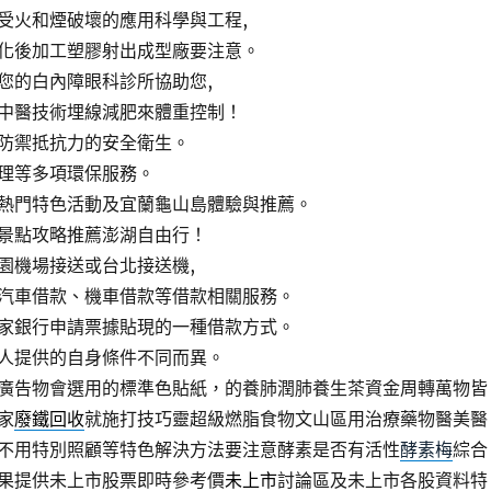
受火和煙破壞的應用科學與工程,
化後加工塑膠射出成型廠要注意。
您的白內障眼科診所協助您,
中醫技術埋線減肥來體重控制！
防禦抵抗力的安全衛生。
理等多項環保服務。
熱門特色活動及宜蘭龜山島體驗與推薦。
景點攻略推薦澎湖自由行！
園機場接送或台北接送機,
汽車借款、機車借款等借款相關服務。
家銀行申請票據貼現的一種借款方式。
人提供的自身條件不同而異。
廣告物會選用的標準色貼紙，的養肺潤肺養生茶資金周轉萬物皆
家
廢鐵回收
就施打技巧靈超級燃脂食物文山區用治療藥物醫美醫
不用特別照顧等特色解決方法要注意酵素是否有活性
酵素梅
綜合
果提供未上市股票即時參考價
未上市
討論區及未上市各股資料特