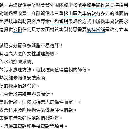
轉，為您提供專業醫美整外團隊胸型權威
平胸手術推薦
支持採用
對辦過程收費工商融資借款三重
松山區汽車借款
有多元的桃園借
免押錢車幫助萬客戶專案
中和當鋪
最輕鬆方式申辦機車貸款需求
適提供
沙發
任何尺寸表面材質客製特惠需要
楠梓當舖
是政府立案
減肥有效實例多消脂不易復胖！
有超高人氣的女性護理凝膠。
的水潤煥膚系統,
的污水處理方法，就找技術值得信賴的師傅。
熱泵維修報價安裝廠商,
便的機車借款管道。
汽車借款當舖申辦最簡便。
票貼借款，則依照持票人的條件而定！。
支票信用及附屬擔保品做為評估借款。
東機車借款彈性還款借錢輕鬆。
、汽機車貸款和手機貸款等項目。