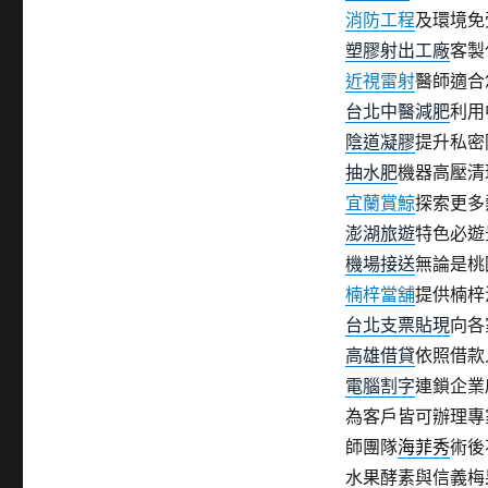
消防工程
及環境免
塑膠射出工廠
客製
近視雷射
醫師適合
台北中醫減肥
利用
陰道凝膠
提升私密
抽水肥
機器高壓清
宜蘭賞鯨
探索更多
澎湖旅遊
特色必遊
機場接送
無論是桃
楠梓當舖
提供楠梓
台北支票貼現
向各
高雄借貸
依照借款
電腦割字
連鎖企業
為客戶皆可辦理專
師團隊
海菲秀
術後
水果酵素與信義梅