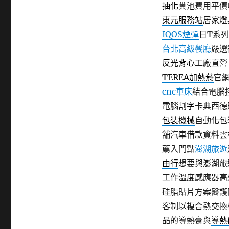
抽化糞池
費用平價
東元服務站
居家燈
IQOS煙彈
日T系
台北高級餐廳
嚴選
反光背心
工廠直營
TEREA加熱菸
官
cnc車床
結合電腦
電腦割字
卡典西德
包裝機械
自動化包
舖汽車借款資料
雲
薦入門點
澎湖旅遊
由行
想要與澎湖旅
工作溫度感應器高
硅脂貼片方案醫護
客制以複合熱交換
品的導熱膏與
導熱