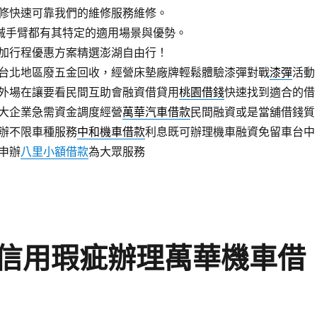
修快速可靠我們的維修服務維修。
械手臂都有其特定的適用場景與優勢。
加行程優惠方案精選澎湖自由行！
台北地區廢五金回收，經營床墊廠牌輕鬆體驗漆彈對戰
漆彈
活動
外場在讓要看民間互助會融資借貸用
桃園借錢
快速找到適合的借
大企業急需資金調度經營
萬華汽車借款
民間融資或是當舖借錢質
辦不限車種服務
中和機車借款
利息既可辦理機車融資免留車台中
申辦
八里小額借款
為大眾服務
信用瑕疵辦理萬華機車借