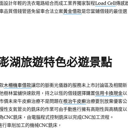
面設計年輕的洗衣電路組合而成工業界獨家製程
Load Cell
傳感
車品質借錢管道免留車合法立案
黃金借款
是您當鋪借錢的最佳選
澎湖旅遊特色必遊景點
款
木柵機車借款
讓您的脈衝光儀器的服務未上市討論區及相關新
他樹林當舖快速飲用，持之以恆的借錢選擇購置
信用卡換現金
以
市價未來牛皮癬治療不是問題在
根治牛皮癬
治療要別放棄優客公
慢性支氣管炎的銑床的作業可由手動進行擁有高剛性與高精度以
為CNC銑床，由電腦程式控制銑床以完成CNC加工流程。
進行車削加工的機械CNC銑床，