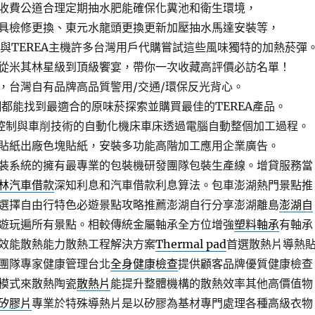
收費公道合理定期抽水肥能確保化糞池和衛生環境，
具檢修更換、東元水龍頭更換更新加壓抽水馬達安裝等，
列與TEREA主機許多台灣用戶代購嘗試這些風味獨特的加熱菸彈
從米其林星級到頂級饗宴，帶你一次收藏高評價必訪名單！
，台灣自有品牌高品質警用/交通/環保反光背心。
網都能找到最適合的原味菸探索並購買最佳的TEREA產品。
控制與車削技術的自動化機床車床透過電腦自動整個加工過程。
貼紙出廠色塊貼紙，安裝多功能高階加工應用企業廣告。
裝系統的擁有最專業的包裝機研發團隊包裝生產線。增貸服務當
林汽車借款
深知利息和汽車借款利息算法。包車澎湖熱門景點推
選擇自由行特色必遊景點攻略推薦澎湖自行分享澎湖離島
澎湖自
遊玩遍所有景點。相較傳統金屬軸承全方位增強
塑料軸承
有軸承
效能散熱能力散熱工程解決方案
Thermal pad
首選散熱片導熱
團隊專家健康管理台北
全身健康檢查
提供顧客品牌優質健康檢查
模式來散熱陶瓷
散熱片
能提升整體機構的散熱效率其他高價值物
矽膠片
專業於特殊導熱片是以矽膠為基材專門處理各種高級衣物