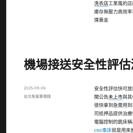
洗衣店
工業風的店
庫存無壓力高效率
擇黃金
機場接送安全性評估
發
2025-09-06
安全性評估快可放
佈
分
台北免留車借錢
聞公告
未上市
與其
日
類
很快拿到急需用到
期:
司抵押品提供治療
電腦控制的銑床稱
cnc車床
就是用來