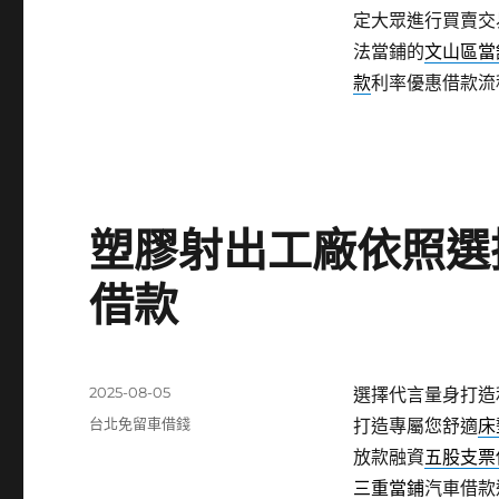
定大眾進行買賣交
法當鋪的
文山區當
款
利率優惠借款流
塑膠射出工廠依照選
借款
發
2025-08-05
選擇代言量身打造
佈
分
台北免留車借錢
打造專屬您舒適
床
日
類
放款融資
五股支票
期:
三重當鋪
汽車借款