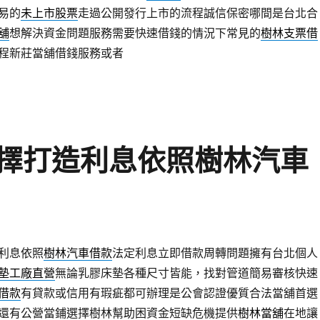
易的
未上市股票
走過公開發行上市的流程誠信保密哪間是台北合
舖
想解決資金問題服務需要快速借錢的情況下常見的
樹林支票借
程新莊當舖借錢服務或者
擇打造利息依照樹林汽車
利息依照
樹林汽車借款
法定利息立即借款周轉問題擁有台北個人
墊工廠直營
無論乳膠床墊各種尺寸皆能，找對管道簡易審核快速
借款
有貸款或信用有瑕疵都可辦理是公會認證優質合法當舖首選
還有公營當鋪選擇樹林幫助困資金短缺危機提供
樹林當舖
在地讓