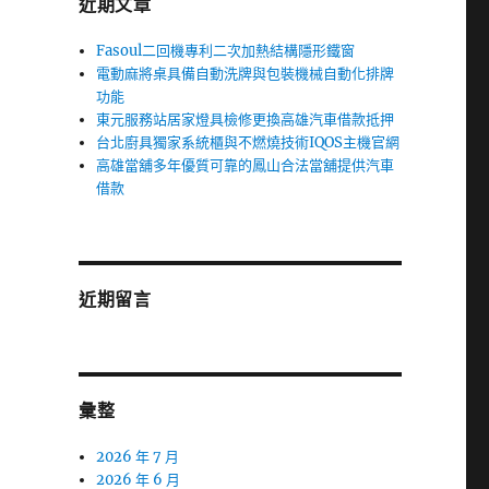
近期文章
Fasoul二回機專利二次加熱結構隱形鐵窗
電動麻將桌具備自動洗牌與包裝機械自動化排牌
功能
東元服務站居家燈具檢修更換高雄汽車借款抵押
台北廚具獨家系統櫃與不燃燒技術IQOS主機官網
高雄當舖多年優質可靠的鳳山合法當舖提供汽車
借款
近期留言
彙整
2026 年 7 月
2026 年 6 月